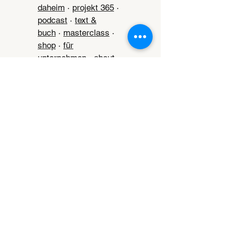
daheim
·
projekt 365
·
podcast
·
text &
buch
·
masterclass
·
shop
·
für
unternehmen
·
about
·
Für deinen Start:
Gratis Serie
digitale
balance in 7
schritten
·
project
happy - der newsletter
Datenschutz
·
Impressum
·
Kontakt
·
AGB
·
Widerruf