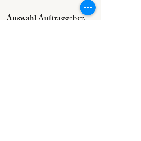
Auswahl Auftraggeber.
change.org · Swisscom · Zürcher
Hochschule der Künste (ZHdK) ·
Zürcher Hochschule für
Angewandte Wissenschaften
(ZHAW) · Mia Engiadina ·
Suva · Paulus Akademie · e.on
Energie · Gesundheitsförderung
Schweiz ·
Bundesamt für Informatik und
Telekommunikation BIT
· Kanton
Luzern
·
St. Galler Forum · Eidgenössisches